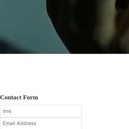
Z veseljem vas poslušamo!
Povežite se z nami še danes. Ne glede na to, ali vas zan
navdušenci – z veseljem vas slišimo.
Contact Form