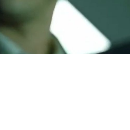
rstva ali želite le navezati stik z drugimi Bitcoin