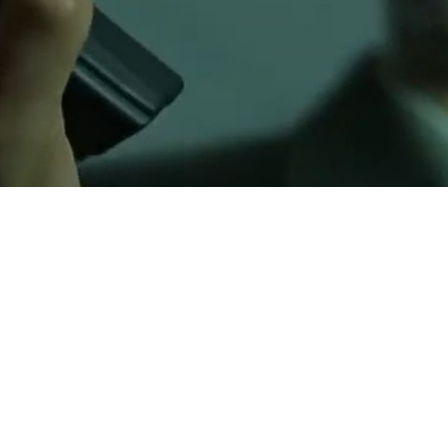
imajo partnerstva po načelu vrednost za vrednost, sponzo