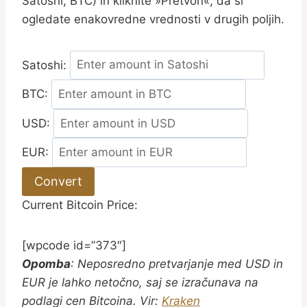
Satoshi, BTC) in kliknite »Pretvori«, da si
ogledate enakovredne vrednosti v drugih poljih.
Satoshi:
BTC:
USD:
EUR:
Convert
Current Bitcoin Price:
[wpcode id=”373″]
Opomba
: Neposredno pretvarjanje med USD in
EUR je lahko netočno, saj se izračunava na
podlagi cen Bitcoina. Vir:
Kraken