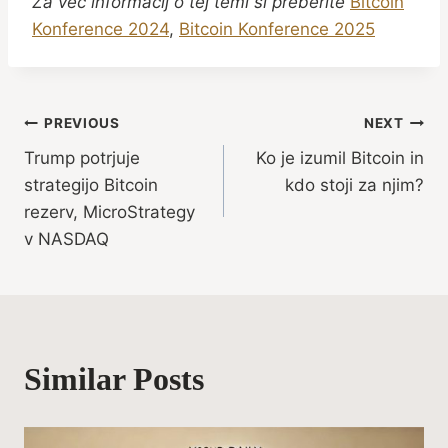
Za več informacij o tej temi si preberite
Bitcoin
Konference 2024
,
Bitcoin Konference 2025
Post
PREVIOUS
NEXT
Trump potrjuje
Ko je izumil Bitcoin in
navigation
strategijo Bitcoin
kdo stoji za njim?
rezerv, MicroStrategy
v NASDAQ
Similar Posts