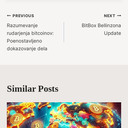
Post
PREVIOUS
NEXT
Razumevanje
BitBox Bellinzona
navigation
rudarjenja bitcoinov:
Update
Poenostavljeno
dokazovanje dela
Similar Posts