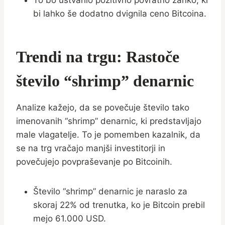
To bo ustvarilo pozitivno povratno zanko, ki
bi lahko še dodatno dvignila ceno Bitcoina.
Trendi na trgu: Rastoče
število “shrimp” denarnic
Analize kažejo, da se povečuje število tako
imenovanih “shrimp” denarnic, ki predstavljajo
male vlagatelje. To je pomemben kazalnik, da
se na trg vračajo manjši investitorji in
povečujejo povpraševanje po Bitcoinih.
Število “shrimp” denarnic je naraslo za
skoraj 22% od trenutka, ko je Bitcoin prebil
mejo 61.000 USD.