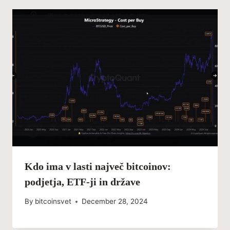
Kdo ima v lasti največ bitcoinov:
podjetja, ETF-ji in države
By
bitcoinsvet
December 28, 2024