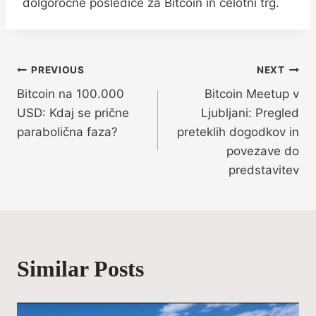
dolgoročne posledice za Bitcoin in celotni trg.
Post
PREVIOUS
NEXT
Bitcoin na 100.000
Bitcoin Meetup v
navigation
USD: Kdaj se prične
Ljubljani: Pregled
parabolična faza?
preteklih dogodkov in
povezave do
predstavitev
Similar Posts