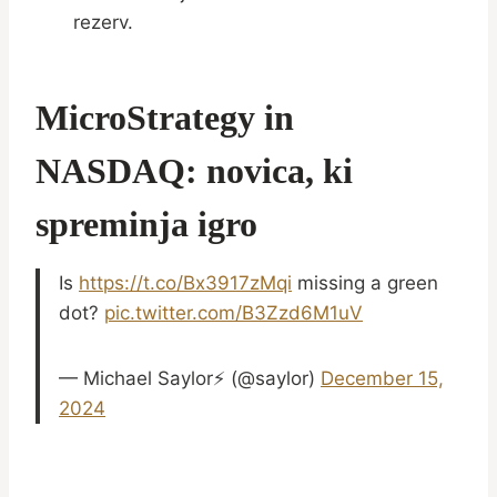
rezerv.
MicroStrategy in
NASDAQ: novica, ki
spreminja igro
Is
https://t.co/Bx3917zMqi
missing a green
dot?
pic.twitter.com/B3Zzd6M1uV
— Michael Saylor⚡️ (@saylor)
December 15,
2024