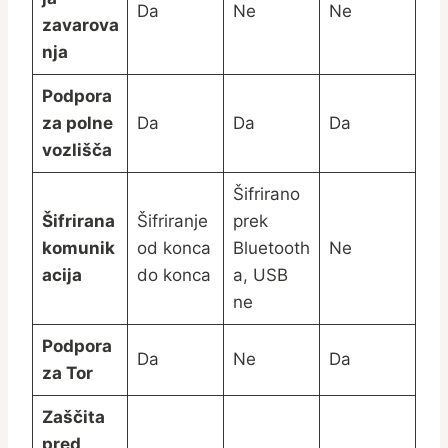
Da
Ne
Ne
zavarova
nja
Podpora
za polne
Da
Da
Da
vozlišča
Šifrirano
Šifrirana
Šifriranje
prek
komunik
od konca
Bluetooth
Ne
acija
do konca
a, USB
ne
Podpora
Da
Ne
Da
za Tor
Zaščita
pred