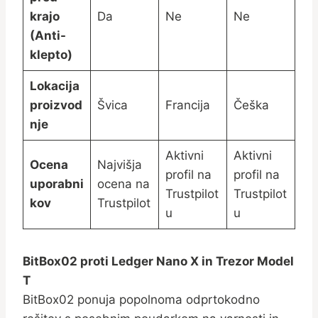
krajo
Da
Ne
Ne
(Anti-
klepto)
Lokacija
proizvod
Švica
Francija
Češka
nje
Aktivni
Aktivni
Ocena
Najvišja
profil na
profil na
uporabni
ocena na
Trustpilot
Trustpilot
kov
Trustpilot
u
u
BitBox02 proti Ledger Nano X in Trezor Model
T
BitBox02 ponuja popolnoma odprtokodno