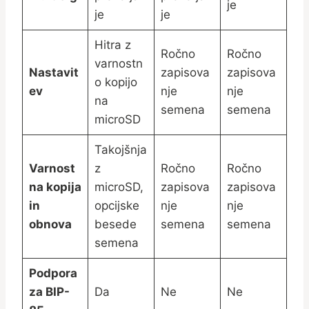
je
je
je
Hitra z
Ročno
Ročno
varnostn
Nastavit
zapisova
zapisova
o kopijo
ev
nje
nje
na
semena
semena
microSD
Takojšnja
Varnost
z
Ročno
Ročno
na kopija
microSD,
zapisova
zapisova
in
opcijske
nje
nje
obnova
besede
semena
semena
semena
Podpora
za BIP-
Da
Ne
Ne