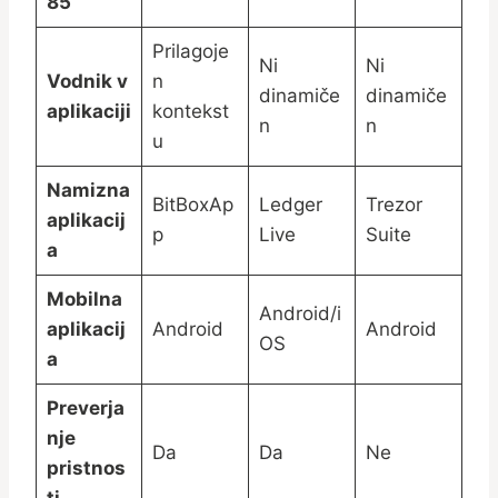
85
Prilagoje
Ni
Ni
Vodnik v
n
dinamiče
dinamiče
aplikaciji
kontekst
n
n
u
Namizna
BitBoxAp
Ledger
Trezor
aplikacij
p
Live
Suite
a
Mobilna
Android/i
aplikacij
Android
Android
OS
a
Preverja
nje
Da
Da
Ne
pristnos
ti