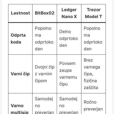
Ledger
Trezor
Lastnost
BitBox02
Nano X
Model T
Popolno
Popolno
Delno
Odprta
ma
ma
odprtoko
koda
odprtoko
odprtoko
den
den
den
Brez
Povsem
Dvojni čip
varnega
zaupa
Varni čip
z varnim
čipa,
varnemu
čipom
fizična
čipu
zaščita
Samodej
Samodej
Ročno
Varno
no
no
preverjan
multisig
preverjan
preverjan