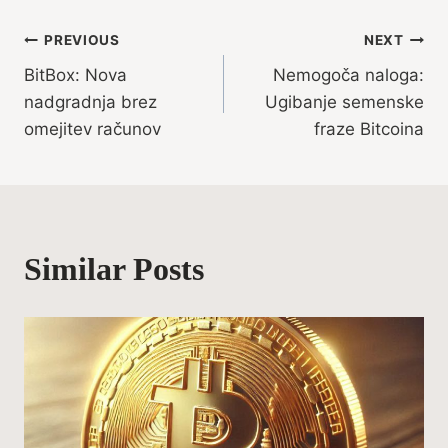
Post
PREVIOUS
NEXT
BitBox: Nova
Nemogoča naloga:
navigation
nadgradnja brez
Ugibanje semenske
omejitev računov
fraze Bitcoina
Similar Posts