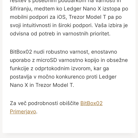
rešitev s posebnim poudarkom na varnosti in
šifriranju, medtem ko Ledger Nano X izstopa po
mobilni podpori za iOS, Trezor Model T pa po
svoji intuitivnosti in široki podpori. Vaša izbira je
odvisna od potreb in varnostnih prioritet.
BitBox02 nudi robustno varnost, enostavno
uporabo z microSD varnostno kopijo in obsežne
funkcije z odprtokodnim izvorom, kar ga
postavlja v močno konkurenco proti Ledger
Nano X in Trezor Model T.
Za več podrobnosti obiščite
BitBox02
Primerjavo
.