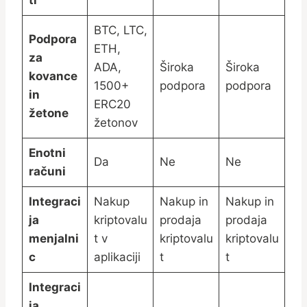
BTC, LTC,
Podpora
ETH,
za
ADA,
Široka
Široka
kovance
1500+
podpora
podpora
in
ERC20
žetone
žetonov
Enotni
Da
Ne
Ne
računi
Integraci
Nakup
Nakup in
Nakup in
ja
kriptovalu
prodaja
prodaja
menjalni
t v
kriptovalu
kriptovalu
c
aplikaciji
t
t
Integraci
ja